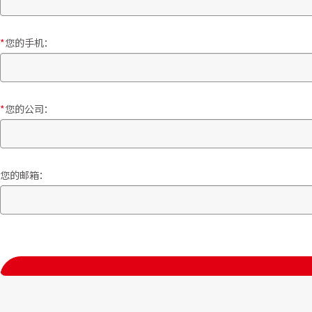
心理学-洞
非职权影
您的手机：
压力与情
激发个人
OpenCl
您的公司：
信任的速
个人效能
高效能人士
您的邮箱：
震撼力演讲
培养商业
AI办公效
AI智能体编
商务礼仪
工作效益加