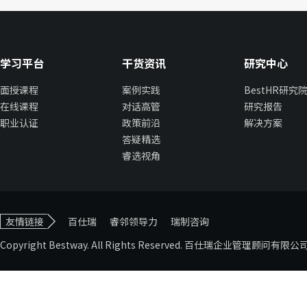
数据分析
pytho
学习平台
干货资讯
研究中心
用数据洞
面授课程
案例实践
BestHR研究
AI赋能数
在线课程
对话高管
研究报告
感知的力量
职业认证
政策前沿
解决方案
答疑精选
六顶思考帽
睿选视角
思维创新
KF思维技
职
水平思考™
场
金字塔原
友情链接
百仕瑞
睿邻领导力
瑞制咨询
效
Copyright Bestway. All Rights Reserved. 百仕瑞企业管理顾问有
英为®：
能
结构思考力
有效的问