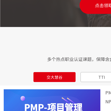
出海企业人力资源体系化建设及能力提升（线上版）
（领取
点击领
大数据环
全景绩效工具解析（线上版）
（领取课纲）
决战商场®
灵活用工下的人资管理全解读（线上版）
（领取课纲）
走近平安-
BEI行为面试官（线上版）
（领取课纲）
走近阿里-
向世界500强学绩效管理（线上版）
（领取课纲）
走近商汤&
以目标为导向的落地式绩效管理体系构建（线上版）
（领取
劳动用工管理热点重点问题处理实务与法律风险防范（线上
企业战略
伐谋®：
纲）
多个热点职业认证课题，保障含
组织发展与人才管理（线上版）
（领取课纲）
走近三一重
一页一课说培训（线上版）
（领取课纲）
增长地图
HR经理综合技能修炼（线上优选）
（领取课纲）
交大慧谷
TTI
走近华为总
企业如何在用工管理中实现降本增效（线上版）
（领取课纲
企业运营
P
经验萃取师（线上版）
（领取课纲）
变革-如何
N
劳动文本的制定与管理（线上版）
（领取课纲）
走近胖东
企业经营法律风险防范（线上版）
（领取课纲）