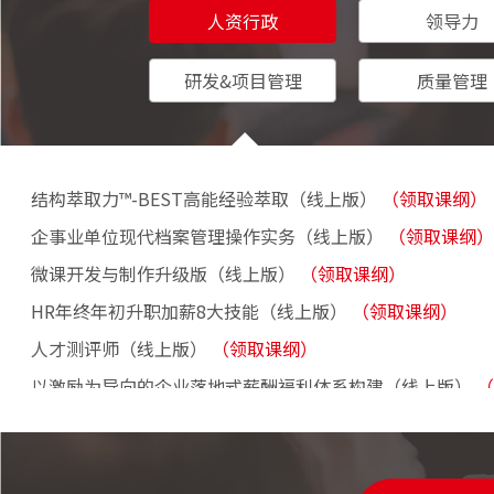
人资行政
领导力
人力资源
研发&项目管理
质量管理
综合能力
非人力资
HR智能体
行政文秘
行政工作
结构萃取力™-BEST高能经验萃取（线上版）
（领取课纲）
走近阿里巴
企事业单位现代档案管理操作实务（线上版）
（领取课纲）
百年大变
微课开发与制作升级版（线上版）
（领取课纲）
走近海尔
HR年终年初升职加薪8大技能（线上版）
（领取课纲）
走进海南自
人才测评师（线上版）
（领取课纲）
业务战略
以激励为导向的企业落地式薪酬福利体系构建（线上版）
（
走近华为-
高瞻远瞩-OD组织发展专家（线上版）
（领取课纲）
走近阿里
立体识人-人才测评师（线上版）
（领取课纲）
AI驱动的