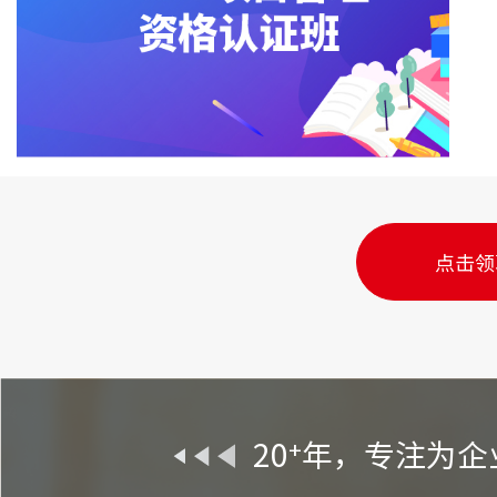
走近阿里巴
企业立体薪酬分配动力系统设计与薪酬管理（线上版）
（领
走近阿里
AIGC人力资源系列课（线上版）
（领取课纲）
安越量化经
中欧商业在线-导师课程-组织能力建设的杨三角=
（领取课
股权架构
社税改革-多元化用工管理实操（线上版）
（领取课纲）
经营者的
培训管理：从入门到精通（线上版）
（领取课纲）
像CEO一
结构萃取力™ FAST高效课程开发（线上版）
（领取课纲）
供应链量
点击领
需求分析师（线上版）
（领取课纲）
知行合一-
领
导
贝尔宾团队
力
促变®：敏
卓越领导4
20
年，专注为企
+
国际化视
高绩效团