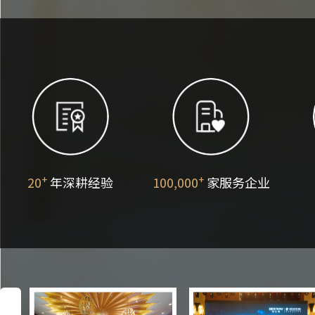
中层经理
管理经理
向上管理
情境领导®
海外员工
跨部门沟
信任的速
凯洛格-关
+
+
20
年深耕经验
100,000
家服务企业
包容领导
探戈：组
乘法领导者
故事的力量
从目标到