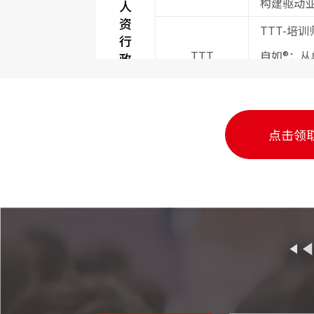
构建驱动
人
资
TTT-培
行
TTT
自如®：
政
楔石®：
AI+金牌
招聘面试
实战招聘
点击领
绩效管理
绩效薪酬
量化薪酬-
人力成本
企业人力
降本增效
员工关系
不胜任员
超龄用工