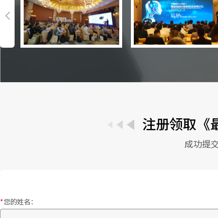
目标绩效管
管理他人
下属培育
高效执行
领导团队6
打造高效
领导力与
无意识偏见
注册领取《
新任经理管
成功提
情商领导
管理自我
从技术走
七境领导
您的姓名：
心理学在