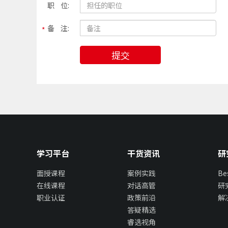
职 位:
备 注:
提交
学习平台
干货资讯
研
面授课程
案例实践
B
在线课程
对话高管
研
职业认证
政策前沿
解
答疑精选
睿选视角