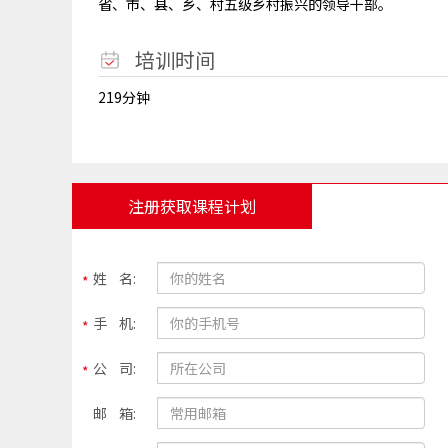
省、市、县、乡、村五级乡村振兴的领导干部。
培训时间
219分钟
注册获取课程计划
姓 名:
手 机:
公 司:
邮 箱: