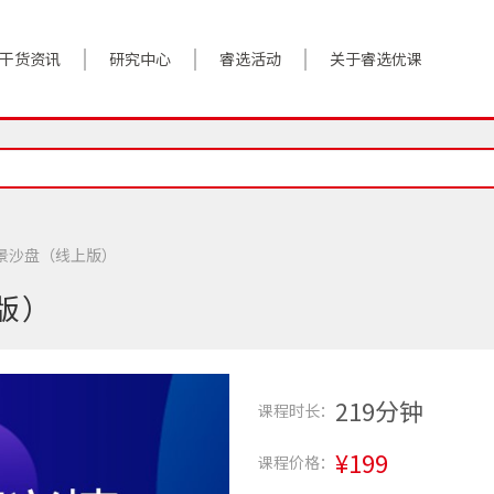
干货资讯
研究中心
睿选活动
关于睿选优课
案例实践
BestHR研究院
活动预告
关于我们
对话高管
研究报告
往期回顾
加入我们
政策前沿
解决方案
景沙盘（线上版）
答疑精选
数字化转型
版）
睿选视角
219分钟
课程时长：
¥199
课程价格：