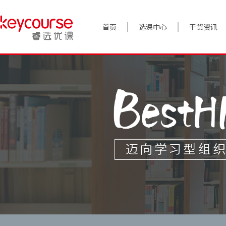
首页
选课中心
干货资讯
案例实践
对话高管
政策前沿
答疑精选
睿选视角