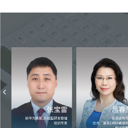
华
张宝雷
吕春
学
前华为高管,实战型研发管理
实战谈判
师
培训专家
交大、复旦EMBA最接
的谈判