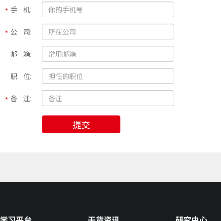
手 机:
公 司:
邮 箱:
职 位:
备 注:
提交
学习平台
干货资讯
研究中心