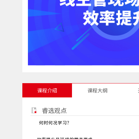
课程介绍
课程大纲
睿选观点
何时何况学习？