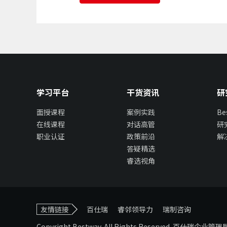
学习平台
干货资讯
研
面授课程
案例实践
B
在线课程
对话高管
研
职业认证
政策前沿
解
答疑精选
睿选视角
友情链接
百仕瑞
睿邻领导力
瑞制咨询
Copyright Bestway. All Rights Reserved. 百仕