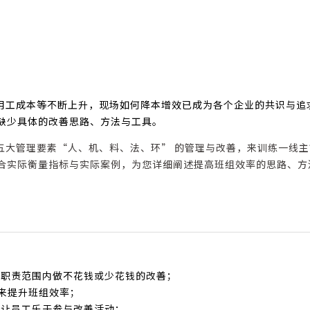
前
用工成本等不断上升，现场如何降本增效已成为各个企业的共识与追
缺少具体的改善思路、方法与工具。
五大管理要素“人、机、料、法、环” 的管理与改善，来训练一线主
合实际衡量指标与实际案例，为您详细阐述提高班组效率的思路、方
在职责范围内做不花钱或少花钱的改善；
，来提升班组效率；
，让员工乐于参与改善活动；