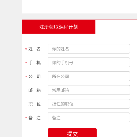
注册获取课程计划
姓 名:
手 机:
公 司:
邮 箱:
职 位:
备 注:
提交