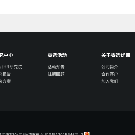
究中心
睿选活动
关于睿选优课
estHR研究院
活动预告
公司简介
究报告
往期回顾
合作客户
决方案
加入我们
瑞企业管理顾问有限公司版权所有
沪ICP备13015846号-3