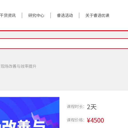
干货资讯
研究中心
睿选活动
关于睿选优课
案例实践
BestHR研究院
活动预告
关于我们
对话高管
研究报告
往期回顾
加入我们
政策前沿
解决方案
管现场改善与效率提升
答疑精选
数字化转型
睿选视角
2天
课程时长：
¥4500
课程价格：