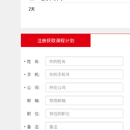
2天
注册获取课程计划
姓 名:
手 机:
公 司:
邮 箱:
职 位:
备 注: