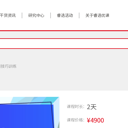
干货资讯
研究中心
睿选活动
关于睿选优课
案例实践
BestHR研究院
活动预告
关于我们
对话高管
研究报告
往期回顾
加入我们
政策前沿
解决方案
判技巧训练
答疑精选
数字化转型
睿选视角
2天
课程时长：
¥4900
课程价格：