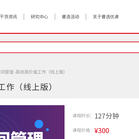
干货资讯
研究中心
睿选活动
关于睿选优课
案例实践
BestHR研究院
活动预告
关于我们
对话高管
研究报告
往期回顾
加入我们
政策前沿
解决方案
时间管理-高效高价值工作（线上版）
答疑精选
数字化转型
工作（线上版）
睿选视角
127分钟
课程时长：
¥300
课程价格：