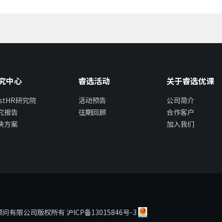
究中心
睿选活动
关于睿选优课
estHR研究院
活动预告
公司简介
究报告
往期回顾
合作客户
决方案
加入我们
瑞企业管理顾问有限公司版权所有
沪ICP备13015846号-3