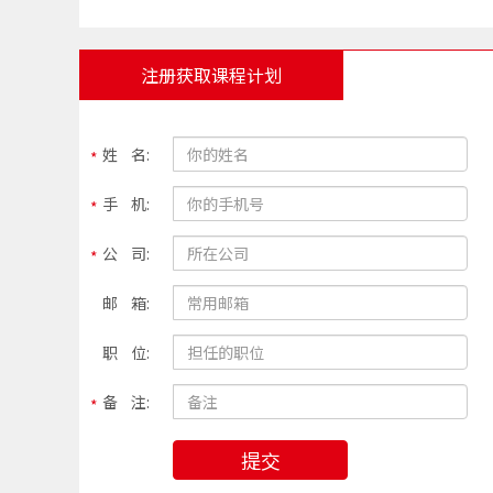
注册获取课程计划
姓 名:
手 机:
公 司:
邮 箱:
职 位:
备 注:
提交