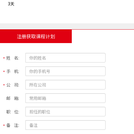
3天
注册获取课程计划
姓 名:
手 机:
公 司:
邮 箱:
职 位:
备 注: