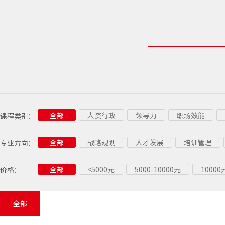
全部
人资行政
领导力
职场效能
课程类别：
供应链
党建
全部
战略规划
人才发展
培训管理
专业方向：
企业战略
管理经理
管理他人
全部
<5000元
5000-10000元
1000
价格：
市场营销
销售技能
销售管理
质量工具
质量管理
工厂安全
供应商管理
采购管理
采购专项
全部