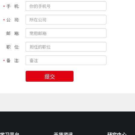
手 机:
公 司:
邮 箱:
职 位:
备 注:
提交
学习平台
干货资讯
研究中心