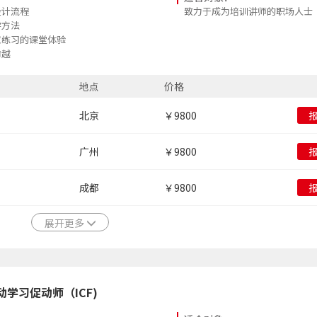
设计流程
致力于成为培训讲师的职场人士
学方法
意练习的课堂体验
跨越
际认证证书
地点
价格
北京
￥9800
广州
￥9800
成都
￥9800
展开更多
动学习促动师（ICF)