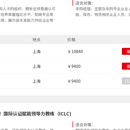
适合对象：
养采购人才的组织，拥有全球普遍认可
采购经理、主管及采购专业从业
于培养掌握理论水平、知晓专业原
链、库存、物流相关从业人员、
运用、展示高水准能力并给企业带
证书是全球范围代表采购和供应管理的
地点
价格
MCIPS） 是对采购和供应管理专业的
上海
￥10840
业知识管理的前沿,专注于最新专业知
学术和行业知识完美结合，持续收
上海
￥9400
理念。
员发展、程序规范和系统建设提供帮
实践，提高采购和供应团队的绩效
上海
￥9400
已
的前瞻战略，对企业政策、程序和
邦国家部分高校中采购专业学分互认，
历，以取得个人更好的职业发展。
OW！国际认证赋能领导力教练（ICLC)
适合对象：