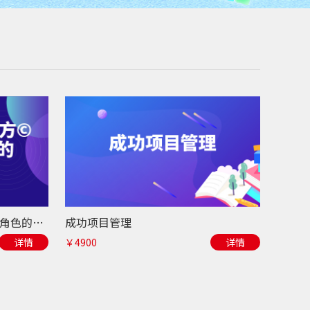
新任经理管理魔方©-胜任管理角色的三个阶梯
成功项目管理
详情
￥4900
详情