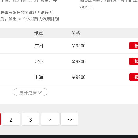
套工具，成为领导力认证教练，并
期望成为领导力教练，为企业管
场人士
者最需要发展的关键能力与行为
到，输出IDP个人领导力发展计划
培养管理者形成“肌肉记忆”
地点
价格
广州
￥9800
北京
￥9800
上海
￥9800
展开更多
2
3
>
>>