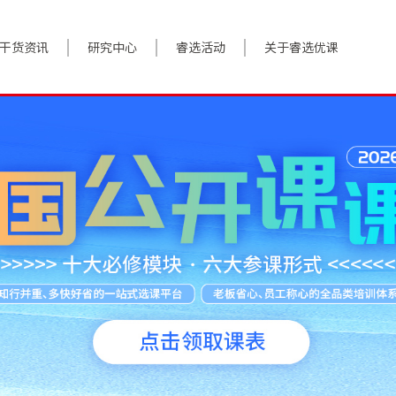
干货资讯
研究中心
睿选活动
关于睿选优课
案例实践
BestHR研究院
活动预告
关于我们
对话高管
研究报告
往期回顾
加入我们
政策前沿
解决方案
答疑精选
数字化转型
睿选视角