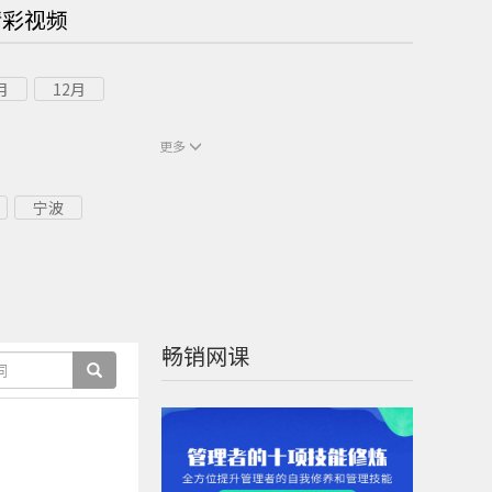
精彩视频
月
12月
更多
宁波
畅销网课