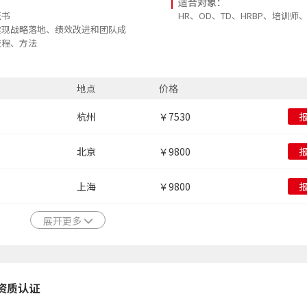
适合对象：
证书
HR、OD、TD、HRBP、培训师
实现战略落地、绩效改进和团队成
流程、方法
果落地、直接产生绩效的培训师
地点
价格
杭州
￥7530
北京
￥9800
上海
￥9800
展开更多
理资质认证