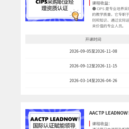
课程收益：
● CIPS 是专业培
的教学质量，它专职
则和知识、通过实际
来价值的专业人员。
● CIPS 高级文凭
最高职业标准。
开课时间
● CIPS 注册会员（
全球认证。
2026-09-05至2026-11-08
● CIPS 定位于专
识的研究和开发，将
2026-09-12至2026-11-15
集商业环境中的最新
● CIPS 为企业人
助，提倡全球性专业
2026-03-14至2026-04-26
水平，建立提高效益
系统进行认证。
● CIPS 能与英联
更便捷的获取国外学
AACTP LEADN
课程收益：