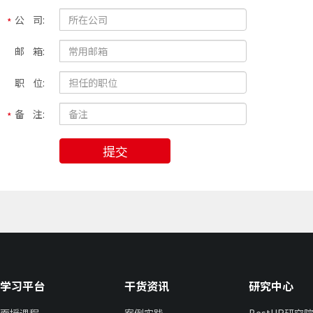
公 司:
邮 箱:
职 位:
备 注:
提交
学习平台
干货资讯
研究中心