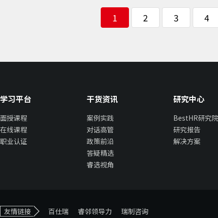
1
2
3
4
学习平台
干货资讯
研究中心
面授课程
案例实践
BestHR研究
在线课程
对话高管
研究报告
职业认证
政策前沿
解决方案
答疑精选
睿选视角
友情链接
百仕瑞
睿邻领导力
瑞制咨询