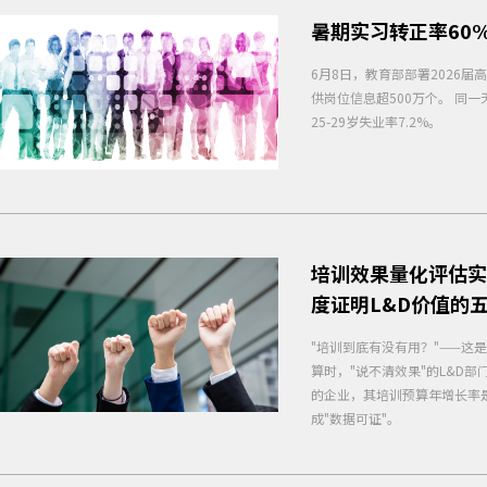
暑期实习转正率60
6月8日，教育部部署2026届
供岗位信息超500万个。 同一
25-29岁失业率7.2%。
培训效果量化评估实
度证明L&D价值的
"培训到底有没有用？"——这
算时，"说不清效果"的L&D部
的企业，其培训预算年增长率是
成"数据可证"。