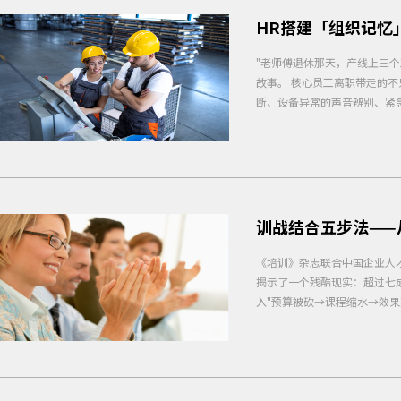
HR搭建「组织记忆
"老师傅退休那天，产线上三
故事。 核心员工离职带走的不
断、设备异常的声音辨别、紧
训战结合五步法——
《培训》杂志联合中国企业人才发
揭示了一个残酷现实：超过七
入"预算被砍→课程缩水→效果