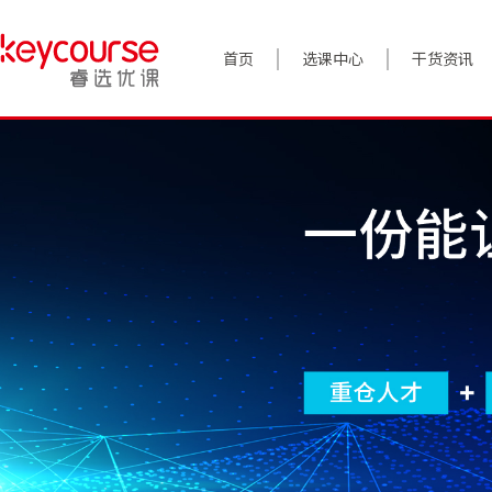
首页
选课中心
干货资讯
案例实践
对话高管
政策前沿
答疑精选
睿选视角