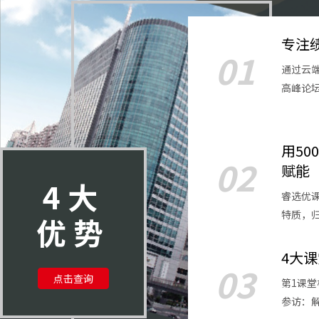
专注
01
通过云
高峰论
用5
02
赋能
4大
睿选优
特质，
优势
4大
03
点击查询
第1课
参访：