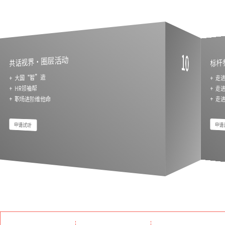
10
共话视界·圈层活动
标杆
+ 
+ 大国“智”造
+ 
+ HR领袖帮
+ 
+ 职场进阶维他命
申请试听
申请