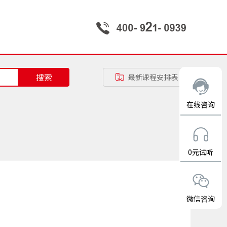
搜索
最新课程安排表
在线咨询
0元试听
微信咨询