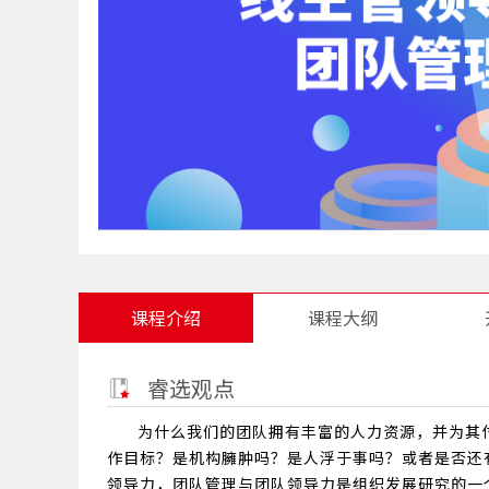
课程介绍
课程大纲
睿选观点
为什么我们的团队拥有丰富的人力资源，并为其
作目标？是机构臃肿吗？是人浮于事吗？或者是否还
领导力，团队管理与团队领导力是组织发展研究的一