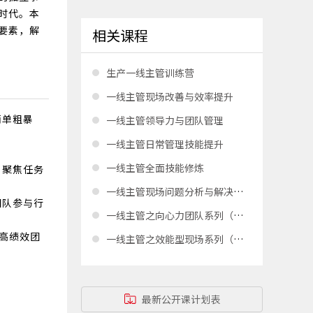
时代。本
要素，解
相关课程
生产一线主管训练营
一线主管现场改善与效率提升
简单粗暴
一线主管领导力与团队管理
一线主管日常管理技能提升
一线主管全面技能修炼
、聚焦任务
一线主管现场问题分析与解决技能提升
团队参与行
一线主管之向心力团队系列（线上版）
高绩效团
一线主管之效能型现场系列（线上版）
最新公开课计划表