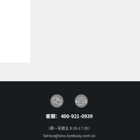
客服：400-921-0939
（周一至周五 8:30-17:30）
Service@sino-bestway.com.cn