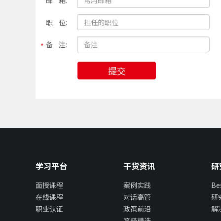
邮 箱:
职 位:
备 注:
提交
学习平台
干货资讯
研
面授课程
案例实践
B
在线课程
对话高管
研
职业认证
政策前沿
解
答疑精选