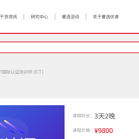
干货资讯
研究中心
睿选活动
关于睿选优课
案例实践
BestHR研究院
活动预告
关于我们
对话高管
研究报告
往期回顾
加入我们
政策前沿
解决方案
P国际认证培训师 (ICT)
答疑精选
数字化转型
睿选视角
3天2晚
课程时长：
¥9800
课程价格：