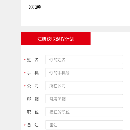
3天2晚
注册获取课程计划
姓 名:
手 机:
公 司:
邮 箱:
职 位:
备 注: