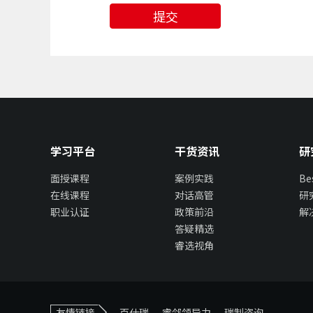
提交
学习平台
干货资讯
研
面授课程
案例实践
B
在线课程
对话高管
研
职业认证
政策前沿
解
答疑精选
睿选视角
友情链接
百仕瑞
睿邻领导力
瑞制咨询