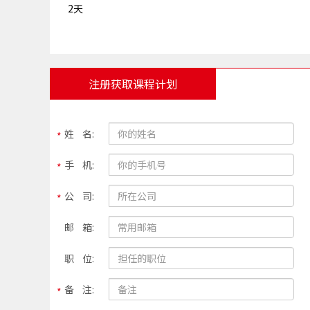
2天
注册获取课程计划
姓 名:
手 机:
公 司:
邮 箱:
职 位:
备 注: