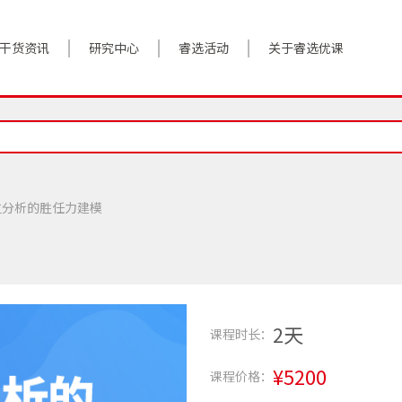
干货资讯
研究中心
睿选活动
关于睿选优课
案例实践
BestHR研究院
活动预告
关于我们
对话高管
研究报告
往期回顾
加入我们
政策前沿
解决方案
位分析的胜任力建模
答疑精选
数字化转型
睿选视角
2天
课程时长：
¥5200
课程价格：