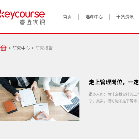
首页
选课中心
干货资讯
案例实践
研究中心
研究报告
对话高管
政策前沿
答疑精选
走上管理岗位，一定
睿选视角
很多人问：为什么我安排的工
了。其实，很可能不是下属笨