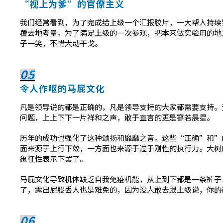
“视上为爹”的官僚主义
我们经常看到，为了完成给上级一个汇报胶片，一大帮人持续
覆去地考量。为了满足上级的一次参观，把本来做实验用的地
子一笑，不惜大动干戈。
05
令人作呕的马屁文化
凡是领导说的都是正确的，凡是领导支持的大家都需要支持。
问题，上上下下一片祥和之声，敢于直言的更是寥若晨星。
历年的成功也强化了这种颂扬和靡靡之音。这些“正确”和”
面来源于上行下效，一方面也来源于过于刚性的执行力。大树
象征性表示下罢了。
马屁文化导致机体缺乏自我免疫机能，从上到下都是一条裤子
了，露出屁股丢人也是难免的，因为没人敢去跟上级说，你的
06