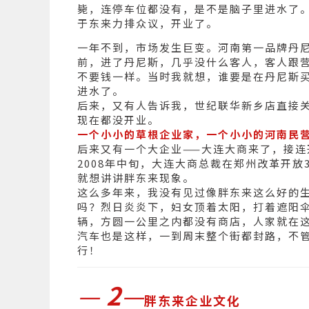
毙，连停车位都没有，是不是脑子里进水了
于东来力排众议，开业了。
一年不到，市场发生巨变。河南第一品牌丹
前，进了丹尼斯，几乎没什么客人，客人跟
不要钱一样。当时我就想，谁要是在丹尼斯
进水了。
后来，又有人告诉我，世纪联华新乡店直接
现在都没开业。
一个小小的草根企业家，一个小小的河南民
后来又有一个大企业——大连大商来了，接连
2008年中旬，大连大商总裁在郑州改革开
就想讲讲胖东来现象。
这么多年来，我没有见过像胖东来这么好的
吗？烈日炎炎下，妇女顶着太阳，打着遮阳伞
辆，方圆一公里之内都没有商店，人家就在
汽车也是这样，一到周末整个街都封路，不
行！
—
2
—
胖东来企业文化