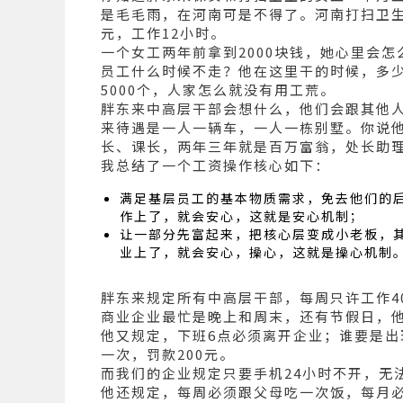
是毛毛雨，在河南可是不得了。河南打扫卫生女
元，工作12小时。
一个女工两年前拿到2000块钱，她心里会
员工什么时候不走？他在这里干的时候，多少
5000个，人家怎么就没有用工荒。
胖东来中高层干部会想什么，他们会跟其他
来待遇是一人一辆车，一人一栋别墅。你说
长、课长，两年三年就是百万富翁，处长助
我总结了一个工资操作核心如下：
满足基层员工的基本物质需求，免去他们的
作上了，就会安心，这就是安心机制；
让一部分先富起来，把核心层变成小老板，
业上了，就会安心，操心，这就是操心机制
胖东来规定所有中高层干部，每周只许工作4
商业企业最忙是晚上和周末，还有节假日，
他又规定，下班6点必须离开企业；谁要是出
一次，罚款200元。
而我们的企业规定只要手机24小时不开，无
他还规定，每周必须跟父母吃一次饭，每月必