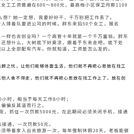
工工资普遍在600～800元，最高档小区保卫月薪1100
怎么想？她一定想，我要好好干，千万别把工作丢了。
人排着队要进公司的时候。胖东来招50个女工，报名
人一样也去创业吗？一个高管十年就是一个千万富翁。胖东
他还想什么，大树底下好乘凉，跟着于东来走吧。底下处
理以上全部配有汽车。你就知道，工资是怎么发的。
后顾之忧，让他们能够体面生活，他们就不再把心思放在找工
其他人舍不得走，他们就不再把心思放在找工作上了，放在创
。
0小时，相当于每天工作8小时；
他偏偏反其道而行之。
现，抓住一次罚款5000元，在此期间必须关闭手机，接通
法接通，一次罚款50元。
须带着家人出去旅游一次，每年强制休假20天。老板能做