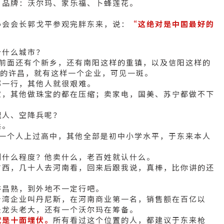
名品牌：沃尔玛、家乐福、卜蜂莲花。
协会会长郭戈平参观完胖东来，说：
“这绝对是中国最好的
个什么城市？
，前面还有个新乡，还有南阳这样的重镇，以及信阳这样的
小的许昌，就有这样一个企业，可见一斑。
哪一行，其他人就很艰难。
宝，其他做珠宝的都在压缩；卖家电，国美、苏宁都做不下
理人、空降兵呢？
兵。
有一个人上过高中，其他全部是初中小学水平，于东来本人
到什么程度？他卖什么，老百姓就认什么。
广西，几十人去河南看，回来后跟我说，真棒，比你讲的还
许昌熟，到外地不一定行吧。
台湾企业叫丹尼斯，在河南商业第一名，销售额在百亿以
是龙头老大，还有一个沃尔玛在筹备。
就是十面埋伏。
所有看过这个位置的人，都建议于东来枪