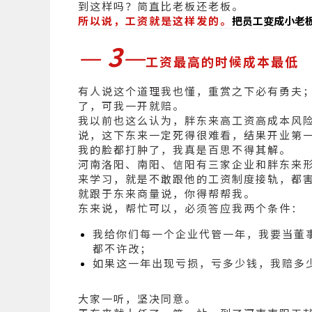
到这样吗？简直比老板还老板。
所以说，工资就是这样发的。
把员工变成小老
—
3
—
工资最高的时候成本最低
有人说这个道理我也懂，重赏之下必有勇夫
了，可我一开就赔。
我以前也这么认为，胖东来高工资高成本风
说，这下东来一定死得很难看，结果开业第一
我的脸都打肿了，我真是百思不得其解。
河南洛阳、南阳、信阳有三家企业和胖东来
来学习，就是不敢跟他的工资制度接轨，都
就跟于东来商量说，你得帮帮我。
东来说，帮忙可以，必须答应我两个条件：
我给你们每一个企业代管一年，我要当董
都不许改；
如果这一年出现亏损，亏多少钱，我赔多
大家一听，坚决同意。