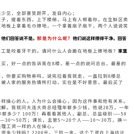
很少见，全部喜笑颜开，发自内心；
孩子，提着东西，上下楼梯，马上有人帮着你。在生鲜区卖
在地板上拿着毛巾擦地，一个拿着扇子扇干，两个人说说笑
？
他们回答说不是。
那是为什么呢？
他们说这样擦得干净。回答
员工是咬着牙干的。请问什么人会跪在地板上擦地板？
家里
里买，好一点的告诉我在8楼，差一点的说问总台，最差的
哥，你要买购物券吗，说完拉着我就走，一直拉到8楼总
，被人家的服务热情所打动，实在是不好意思，最后买了
一样操心的人。人为什么会操心，因为这件事和他有关系。
解。我就问大连大商总经理年薪多少钱，他说28万，一年
薪多少？100万！再看看其他人，副总、总监级别——50
30～50万；课长，主管5～20个人——10～30万，换一
经理工资一样的人在操心。
资多少钱吗？2200元，三险一金。这个工资在上海估计