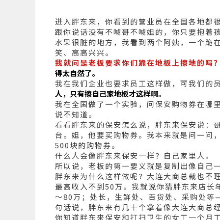
进入胖东来，你看到的营业员在全国各地都
跟你说话没有不喊哥不喊姐的，你只要抱着
水果很脏的地方，我看到两个阿姨，一个跪
笑、高高兴兴。
我就问是老板要求你们跪在地板上擦地的吗
得太自然了。
我在我们企业也要求员工这样做，可我们的
人，只有擦自己家地板才这样啊。
我在全国做了一个实验，问保安购物券在哪
说不知道。
看看胖东来的保安怎么说，胖东来保安说：
台。姐，他要买购物券。我本来就是问一问
500块的购物券。
什么人会像胖东来保安一样？自己家里人。
所以说，老板的第一要义就是复制出像自己
胖东来为什么这样做呢？大连大商总裁也不理
最高收入不到50万。我就说你猜胖东来店长年
～80万；处长，生鲜处、百货处、采购处等——
句话说，胖东来有几十个拿着像大连大商总
你知道胖东来保安和打扫卫生的女工一个月工