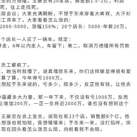
的万德隆。王献忠有20家店，销售额1.5-2亿，利润
等死，往上走找死。
高层会议；大家充满期盼，不想于东来穿着大裤衩、大汗衫
涨工资来了。大家看看怎么涨的：
000-5000，涨幅150%；20个店长：5000-年薪20万，
20个店长一人买了一辆车。规定：
带走，6年以内走人，车留下；第二，取消万德隆所有罚款
，员工都疯了。
监，她当时就懵了，说真埋怨东来，你们这样做显得很有爱
算了算，今年得亏1000万。
然想起于东来说的，亏多少，赔多少，反正他有钱，让他去
中蕴藏多大力量，那一年下来，不仅没有亏1000万，反而
不止增加200万，一正一负将近2000万，谁也没有想到这个
王献忠在会上发言，说现在有23个店，销售额8个亿，他
也想涨但就怕赔，我想慢慢来；于东来一来，没打招呼，突
。现在回头看怎么涨怎么赔，向前看就不会赔。
。