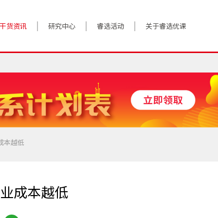
干货资讯
研究中心
睿选活动
关于睿选优课
案例实践
BestHR研究院
活动预告
关于我们
对话高管
研究报告
往期回顾
加入我们
政策前沿
解决方案
答疑精选
数字化转型
成本越低
睿选视角
业成本越低