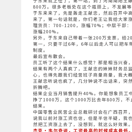
于东来就上任了，第一站，到了河南南阳王献忠
800万。很多老板处在这个瓶颈上，不发展
于东来来了，先是轰走王献忠，然后召开中
来了，第一句话就是，你们老王让我给大家
理货员：700-1200，涨幅70%；中层干部：2
涨幅200%。
另外，于东来自己带着一张200万支票，给
第一，只要干过6年，6年以后走人可以把车
制度。
最后宣布散会。
员工听了这个结果什么感觉？那是相当兴奋
结果有两个人真疯了，王献忠的妹妹财务总
心，也得先跟我们经营班子商量商量，我大概
王献忠听说也疯了，几分钟说不出话来，突
折腾吧。
结果企业当月销售提升40%。你能想象员工
挣了1000万，这个1000万比去年800万，
结果。
中国零售业民营企业总裁研讨会在广西召开，
说我以前对涨工资也信，但是半信半疑，我
然把工资涨上去了，没想到，就这么好效果
杰克·韦尔奇说，工资最高的时候成本最低