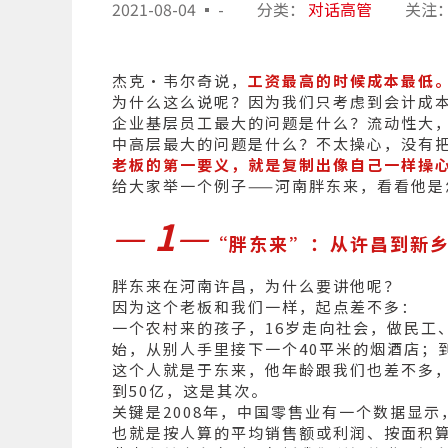
2021-08-04
-
分类：
对话高管
关注
杰克·韦尔奇说，
工资最高的时候成本最低
为什么这么说呢？因为我们只考虑到会计成
企业基层员工最大的问题是什么？流动性大
中高层最大的问题是什么？不太操心，没有
老板的第一要义，就是复制出像自己一样操
给大家举一个例子——河南胖东来，看看他是
—
1
—
“胖东来”：从许昌到新
胖东来在河南许昌，为什么要讲他呢？
因为这个老板和我们一样，起点差不多：
一个农村来的孩子，16岁走向社会，做民工
始，从别人手里接下一个40平米的烟酒店；
这个人就是于东来，他年龄跟我们也差不多
到50亿，这是其次。
关键是2008年，中国零售业有一个数据显
也就是按人算的平均销售额或利润、按面积