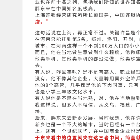
业也在前十名之列，包括我们所知的世界知
胖东来在中国知名度极高。
上海连锁经营研究所所长顾国建，中国连锁
店。”
这句话说在上海，再正常不过。关键许昌是
在河南只能排到第5名，郑州、洛阳、开封
城市；在河南这样一个不到100万人口的小
而且，他在当地做生意做到什么程度，他做
他卖手机，其他卖手机的都没法做；他卖珠
去。
有人说，咋回事呢？是不是有高人、职业经
没有，他不像其他企业，大量聘用国外空降
他的8个高管，几乎都是他的下岗同事，只
也是小学三年级文化水平。
有人说他是不是在当地熟，对，他在当地熟
我这样说，很多人不相信，从义乌、福建、
棒。
后来，胖东来去新乡发展。当时我想，他在
新乡也是一个不大的城市，当时已经有一个
上。还有一个世纪联华，在中国商业企业也
于东来看中的位置就夹在这三者中间，简直