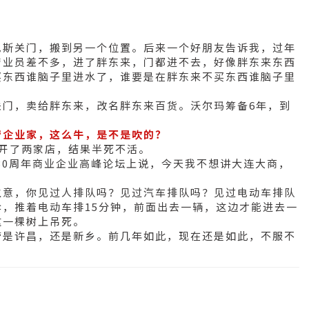
。
尼斯关门，搬到另一个位置。后来一个好朋友告诉我，过年
营业员差不多，进了胖东来，门都进不去，好像胖东来东西
买东西谁脑子里进水了，谁要是在胖东来不买东西谁脑子里
关门，卖给胖东来，改名胖东来百货。沃尔玛筹备6年，到
营企业家，这么牛，是不是吹的？
开了两家店，结果半死不活。
放30周年商业企业高峰论坛上说，今天我不想讲大连大商，
生意，你见过人排队吗？见过汽车排队吗？见过电动车排队
，推着电动车排15分钟，前面出去一辆，这边才能进去一
这一棵树上吊死。
管是许昌，还是新乡。前几年如此，现在还是如此，不服不