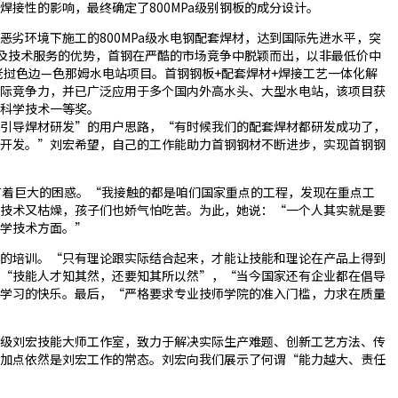
接性的影响，最终确定了800MPa级别钢板的成分设计。
劣环境下施工的800MPa级水电钢配套焊材，达到国际先进水平，突
量及技术服务的优势，首钢在严酷的市场竞争中脱颖而出，以非最低价中
—老挝色边—色那姆水电站项目。首钢钢板+配套焊材+焊接工艺一体化解
际竞争力，并已广泛应用于多个国内外高水头、大型水电站，该项目获
科学技术一等奖。
引导焊材研发”的用户思路，“有时候我们的配套焊材都研发成功了，
开发。”刘宏希望，自己的工作能助力首钢钢材不断进步，实现首钢钢
有着巨大的困惑。“我接触的都是咱们国家重点的工程，发现在重点工
技术又枯燥，孩子们也娇气怕吃苦。为此，她说：“一个人其实就是要
在学技术方面。”
的培训。“只有理论跟实际结合起来，才能让技能和理论在产品上得到
“技能人才知其然，还要知其所以然”，“当今国家还有企业都在倡导
学习的快乐。最后，“严格要求专业技师学院的准入门槛，力求在质量
级刘宏技能大师工作室，致力于解决实际生产难题、创新工艺方法、传
加点依然是刘宏工作的常态。刘宏向我们展示了何谓“能力越大、责任