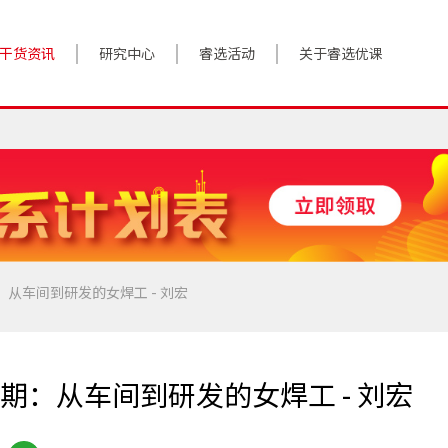
干货资讯
研究中心
睿选活动
关于睿选优课
案例实践
BestHR研究院
活动预告
关于我们
对话高管
研究报告
往期回顾
加入我们
政策前沿
解决方案
答疑精选
数字化转型
从车间到研发的女焊工 - 刘宏
睿选视角
：从车间到研发的女焊工 - 刘宏