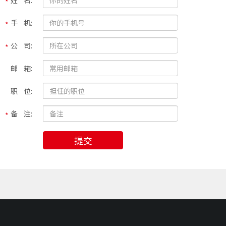
姓 名:
手 机:
公 司:
邮 箱:
职 位:
备 注:
提交