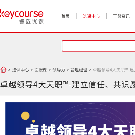
首页
选课中心
干货资讯
案例实践
对话高管
政策前沿
选课中心
面授课
领导力
管理经理
卓越领导4大天职™-
答疑精选
卓越领导4大天职™-建立信任、共识
睿选视角