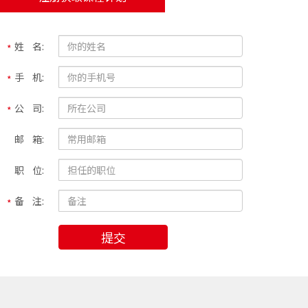
姓 名:
手 机:
公 司:
邮 箱:
职 位:
备 注:
提交