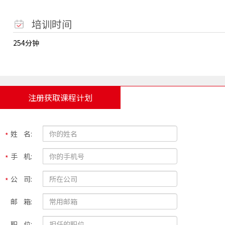
培训时间
254分钟
注册获取课程计划
姓 名:
手 机:
公 司:
邮 箱:
职 位: