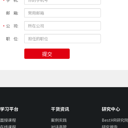
手 机:
邮 箱:
公 司:
职 位:
提交
学习平台
干货资讯
研究中心
面授课程
案例实践
BestHR研究
在线课程
对话高管
研究报告