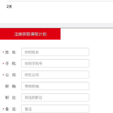
2天
注册获取课程计划
姓 名:
手 机:
公 司:
邮 箱:
职 位:
备 注: