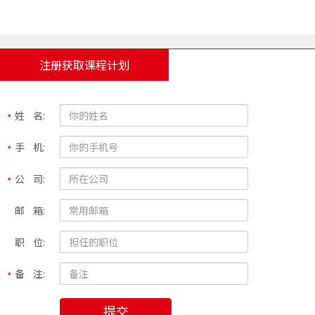
注册获取课程计划
姓 名:
手 机:
公 司:
邮 箱:
职 位:
备 注:
提交