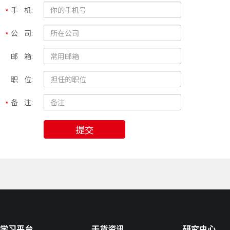
手 机:
公 司:
邮 箱:
职 位:
备 注:
提交
学习平台
干货资讯
研究中心