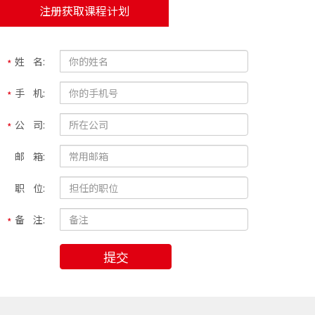
注册获取课程计划
姓 名:
手 机:
公 司:
邮 箱:
职 位:
备 注:
提交