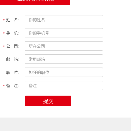
姓 名:
手 机:
公 司:
邮 箱:
职 位:
备 注:
提交