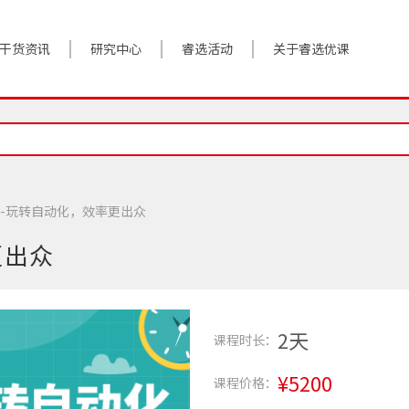
干货资讯
研究中心
睿选活动
关于睿选优课
案例实践
BestHR研究院
活动预告
关于我们
对话高管
研究报告
往期回顾
加入我们
政策前沿
解决方案
大师-玩转自动化，效率更出众
答疑精选
数字化转型
更出众
睿选视角
2天
课程时长：
¥5200
课程价格：