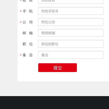
姓 名:
手 机:
公 司:
邮 箱:
职 位:
备 注:
提交