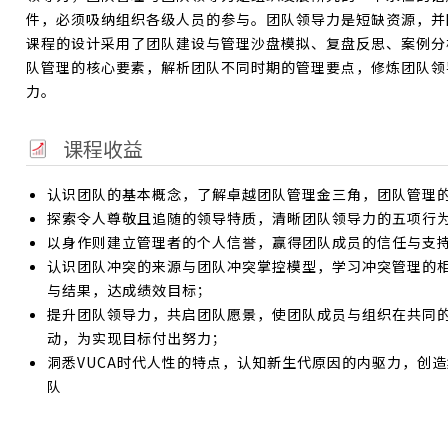
件，必须吸纳组织各级人员的参与。团队领导力是短缺资源，并
课程的设计采用了团队建设与管理沙盘模拟、复盘反思、案例分
队管理的核心要素，解析团队不同时期的管理要点，修炼团队领
力。
课程收益
认识团队的基本概念，了解卓越团队管理金三角，团队管理
探索令人尊敬且追随的领导特质，清晰团队领导力的五项行
以身作则建立管理者的个人信誉，赢得团队成员的信任与支
认识团队冲突的来源与团队冲突掌控模型，学习冲突管理的
与结果，达成绩效目标；
提升团队领导力，共启团队愿景，使团队成员与组织在共同
动，为实现目标付出努力；
洞悉VUCA时代人性的特点，认知新生代原因的内驱力，创
队