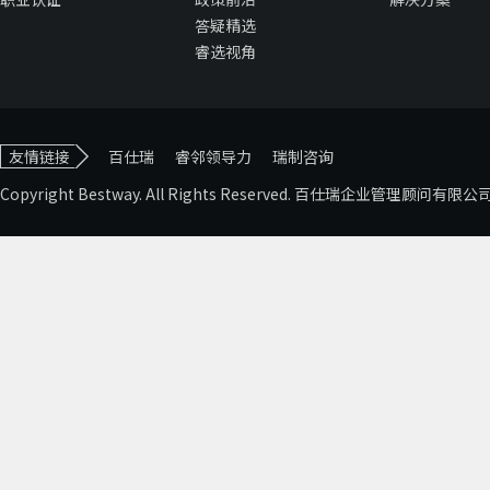
答疑精选
睿选视角
友情链接
百仕瑞
睿邻领导力
瑞制咨询
Copyright Bestway. All Rights Reserved. 百仕瑞企业管理顾问有