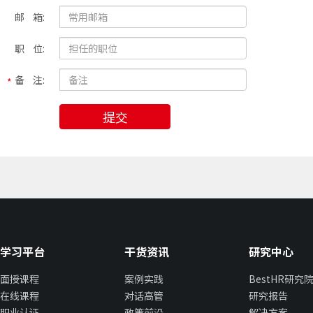
邮 箱:
职 位:
备 注:
提交
学习平台
干货资讯
研究中心
面授课程
案例实践
BestHR研究
在线课程
对话高管
研究报告
职业认证
政策前沿
解决方案