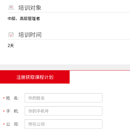
培训对象
中层、高层管理者
培训时间
2天
注册获取课程计划
姓 名:
手 机:
公 司: