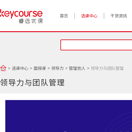
首页
选课中心
干货资讯
案例实践
对话高管
政策前沿
选课中心
面授课
领导力
管理他人
领导力与团队管理
答疑精选
领导力与团队管理
睿选视角