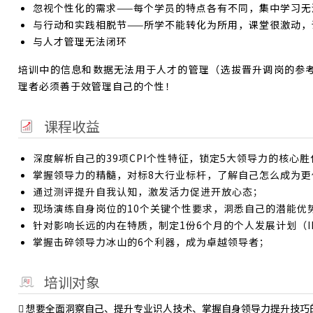
忽视个性化的需求——每个学员的特点各有不同，集中学习无
与行动和实践相脱节——所学不能转化为所用，课堂很激动，
与人才管理无法闭环
培训中的信息和数据无法用于人才的管理（选拔晋升调岗的参
理者必须善于效管理自己的个性！
课程收益
深度解析自己的39项CPI个性特征，锁定5大领导力的核心胜
掌握领导力的精髓，对标8大行业标杆，了解自己怎么成为更
通过测评提升自我认知，激发活力促进开放心态；
现场演练自身岗位的10个关键个性要求，洞悉自己的潜能优
针对影响长远的内在特质，制定1份6个月的个人发展计划（I
掌握击碎领导力冰山的6个利器，成为卓越领导者；
培训对象
 想要全面洞察自己、提升专业识人技术、掌握自身领导力提升技