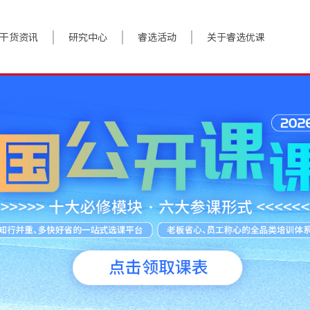
干货资讯
研究中心
睿选活动
关于睿选优课
案例实践
BestHR研究院
活动预告
关于我们
对话高管
研究报告
往期回顾
加入我们
政策前沿
解决方案
答疑精选
数字化转型
睿选视角