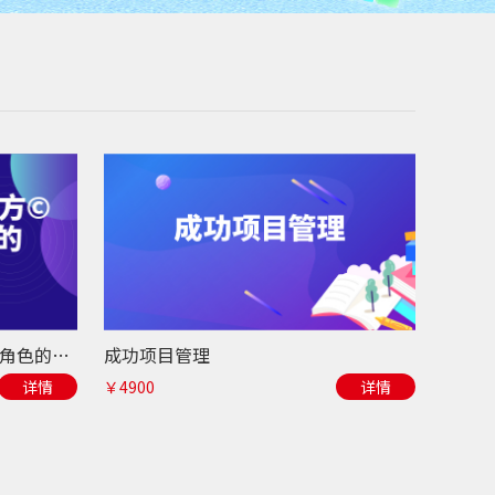
新任经理管理魔方©-胜任管理角色的三个阶梯
成功项目管理
详情
￥4900
详情