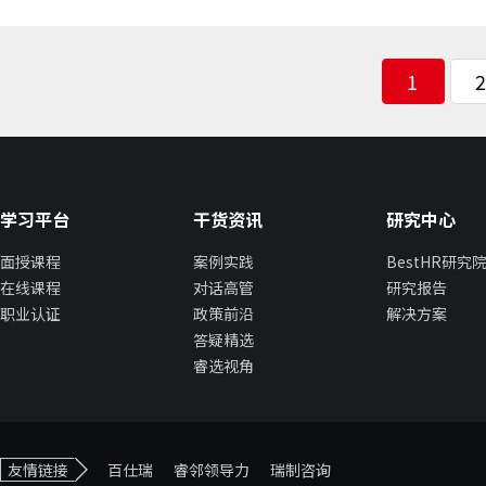
1
学习平台
干货资讯
研究中心
面授课程
案例实践
BestHR研究
在线课程
对话高管
研究报告
职业认证
政策前沿
解决方案
答疑精选
睿选视角
友情链接
百仕瑞
睿邻领导力
瑞制咨询