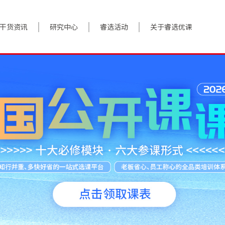
干货资讯
研究中心
睿选活动
关于睿选优课
案例实践
BestHR研究院
活动预告
关于我们
对话高管
研究报告
往期回顾
加入我们
政策前沿
解决方案
答疑精选
数字化转型
睿选视角