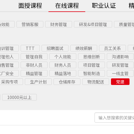
面授课程
在线课程
职业认证
场效能
营销客服
财务管理
研发&项目管理
质量管
培训管理
TTT
招聘面试
绩效薪酬
员工关系
管理他人
管理自我
个人效能
思维创新
沟通影响
销售管理
非财人员
财务人员
项目管理
研发管理
工厂安全
精益管理
精益落地
智能制造
一线主管
采购专项
生产计划
仓储库存
物流配送
党建
10000元以上