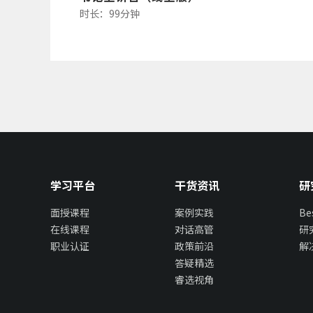
时长：99分钟
学习平台
干货资讯
研
面授课程
案例实践
B
在线课程
对话高管
研
职业认证
政策前沿
解
答疑精选
睿选视角