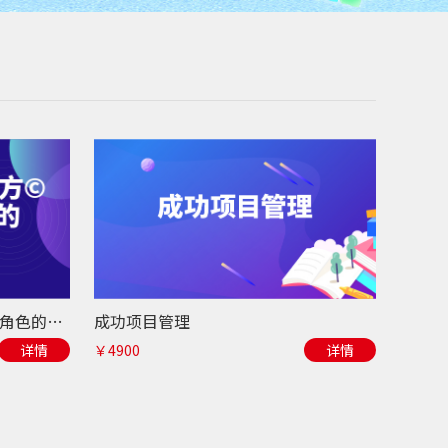
新任经理管理魔方©-胜任管理角色的三个阶梯
成功项目管理
详情
￥4900
详情