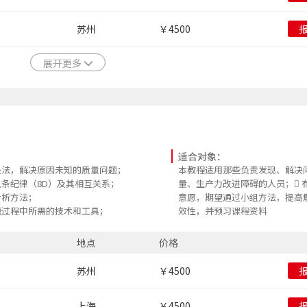
苏州
￥4500
展开更多
适合对象：
决法，解决原因未知的质量问题；
本教程适用那些负责发现、解决
条纪律（8D）及其相互关系；
量、生产力改进障碍的人员； 
分析方法；
意愿，期望通过小组方法，提高
题过程中所需的技术和工具；
效性，并预习课程资料
、是与不是分析，培养决定能力；
应商解决质量问题的要求。
地点
价格
苏州
￥4500
上海
￥4500