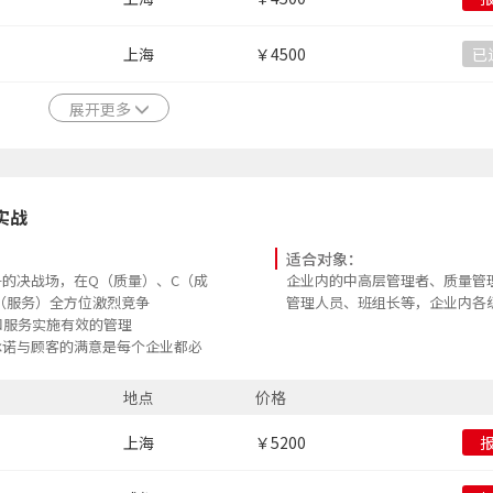
上海
￥4500
已
展开更多
实战
适合对象：
的决战场，在Q（质量）、C（成
企业内的中高层管理者、质量管
（服务）全方位激烈竞争
管理人员、班组长等，企业内各
和服务实施有效的管理
承诺与顾客的满意是每个企业都必
。
以全员参与质量文化作保证，通
地点
价格
过程” 的质量管控
提升“物的品质、事的品质、人的
上海
￥5200
手段，最终实现 “零缺陷、感动