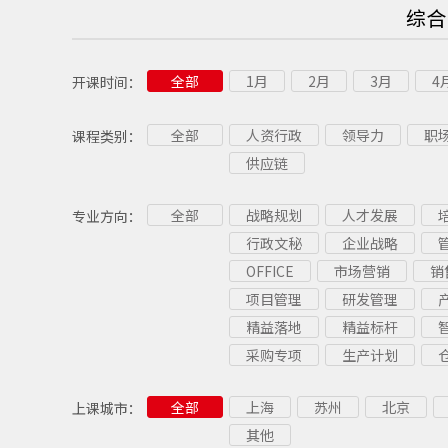
综合
全部
1月
2月
3月
4
开课时间：
全部
人资行政
领导力
职
课程类别：
供应链
全部
战略规划
人才发展
专业方向：
行政文秘
企业战略
OFFICE
市场营销
销
项目管理
研发管理
精益落地
精益标杆
采购专项
生产计划
全部
上海
苏州
北京
上课城市：
其他