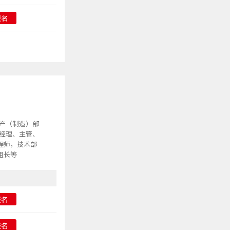
报名
生产（制造）部
部经理、主管、
程师，技术部
组长等
报名
报名