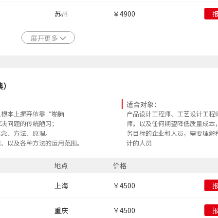
苏州
￥4900
展开更多
典）
适合对象：
从根本上摒弃依靠“啪脑
产品设计工程师、工艺设计工程
解决问题的传统陋习；
师。以及任何期望降低质量成本，
概念、方法、原理。
务目标的企业和人员，需要理解
法、以及各种方法的运用范围。
计的人员
步骤，以及在各种情况下如何选用
地点
价格
具，提高过程质量及生产效率。
上海
￥4500
重庆
￥4500