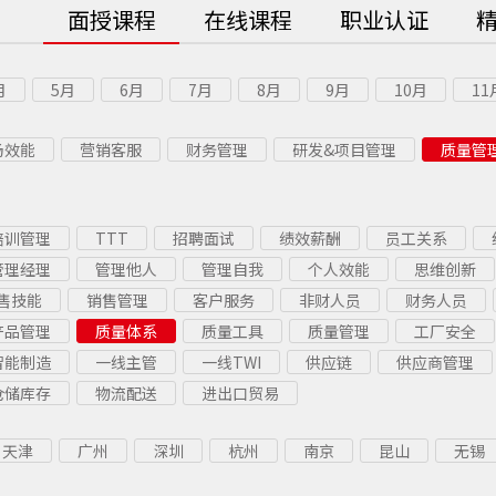
面授课程
在线课程
职业认证
月
5月
6月
7月
8月
9月
10月
11
场效能
营销客服
财务管理
研发&项目管理
质量管
培训管理
TTT
招聘面试
绩效薪酬
员工关系
管理经理
管理他人
管理自我
个人效能
思维创新
售技能
销售管理
客户服务
非财人员
财务人员
产品管理
质量体系
质量工具
质量管理
工厂安全
智能制造
一线主管
一线TWI
供应链
供应商管理
仓储库存
物流配送
进出口贸易
天津
广州
深圳
杭州
南京
昆山
无锡