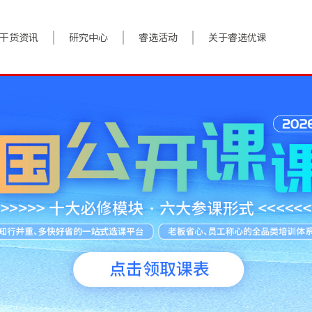
干货资讯
研究中心
睿选活动
关于睿选优课
案例实践
BestHR研究院
活动预告
关于我们
对话高管
研究报告
往期回顾
加入我们
政策前沿
解决方案
答疑精选
数字化转型
睿选视角