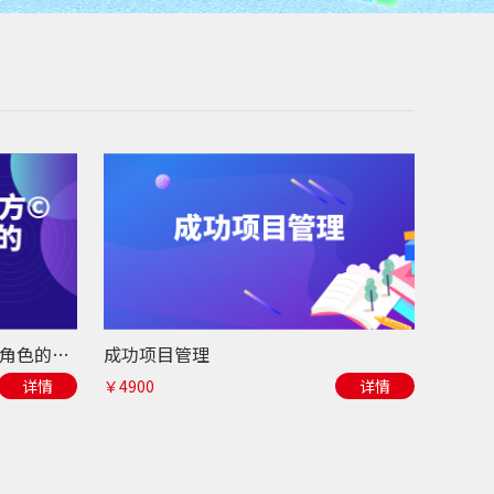
新任经理管理魔方©-胜任管理角色的三个阶梯
成功项目管理
详情
￥4900
详情