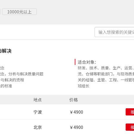
10000元以上
与解决
适合对象：
理念
研发、技术、质量、生产、运营
理念，分析与解决质量问题
流、仓储等职能部门，与现场质
析与解决的流程
关的经理、主管、工程、一线管
决的标准
班组长
程中质量目标的设定方法
析的标准
地点
价格
措施，制定隐性要求
各种投入的成本计算
宁波
￥4900
北京
￥4900