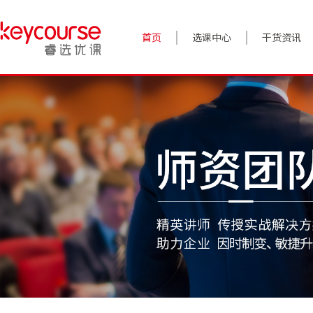
首页
选课中心
干货资讯
案例实践
对话高管
政策前沿
答疑精选
睿选视角