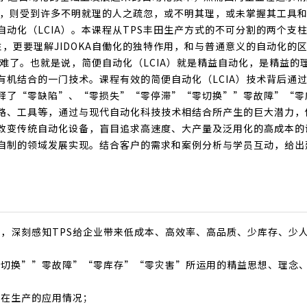
自动化，则受到许多不明就理的人之疏忽，或不明其理，或未掌握其工具
动化（LCIA）。本课程从TPS丰田生产方式的不可分割的两个支
重要性，更要理解JIDOKA自働化的独特作用，和与普通意义的自动化的
不难了。也就是说，简便自动化（LCIA）就是精益自动化，是精益的
机结合的一门技术。课程有效的简便自动化（LCIA）技术背后通
释了“零缺陷”、“零损失”“零停滞”“零切换””零故障”“零
路、工具等，通过与现代自动化科技技术相结合所产生的巨大潜力，
改变传统自动化设备，盲目追求高速度、大产量及泛用化的高成本的
自制的领域发展实现。结合客户的需求和案例分析与学员互动，给出
的作用，深刻感知TPS给企业带来低成本、高效率、高品质、少库存、少
零切换””零故障”“零库存”“零灾害”所运用的精益思想、理念
及在生产的应用情况；