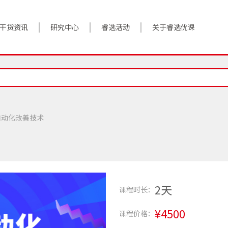
干货资讯
研究中心
睿选活动
关于睿选优课
案例实践
BestHR研究院
活动预告
关于我们
对话高管
研究报告
往期回顾
加入我们
政策前沿
解决方案
自动化改善技术
答疑精选
数字化转型
睿选视角
2天
课程时长：
¥4500
课程价格：