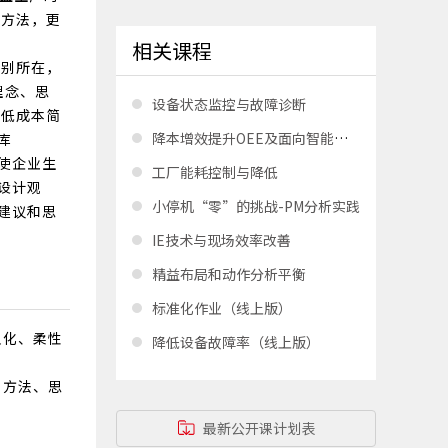
和方法，更
柱
相关课程
区别所在，
理念、思
设备状态监控与故障诊断
过低成本简
降本增效提升OEE及面向智能制造的设备管理
库
使企业生
工厂能耗控制与降低
设计观
小停机“零”的挑战-PM分析实践
建议和思
IE技术与现场效率改善
精益布局和动作分析平衡
标准化作业（线上版）
人化、柔性
降低设备故障率（线上版）
、方法、思
最新公开课计划表