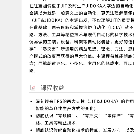
往往更加偏重于JIT及时生产JIDOKA人字边的
会误以为就是一般意义上的自动化，更无法理解简便自
（JIT&JIDOKA）的本源出发，不仅理解JIT的
在此基础上再去理解和掌握简便自动化（LCIA）就
路、方法、工具等精益技术与现代自动化的科学技术有
便易做的工装，设备，料架等自动化装备，更好的诠
存”“零灾害”所运用的精益思想、理念、方法、思
产模式的改变而获得的巨大价值。本课程希冀能彻底
念；而能朝适速化、小型化、专用化的低成本、可以
路。
课程收益
深刻领会TPS的两大支柱（JIT&JIDOKA）
智能的革命性生产方式的变化；
彻底认识“零缺陷”、“零损失”“零停滞”“
路、工具等精益技术；
彻底认识传统自动化技术的特点，发展方向，以