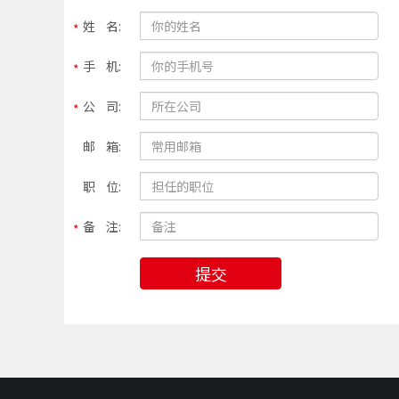
姓 名:
手 机:
公 司:
邮 箱:
职 位:
备 注:
提交