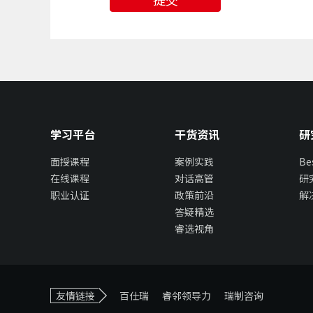
学习平台
干货资讯
研
面授课程
案例实践
B
在线课程
对话高管
研
职业认证
政策前沿
解
答疑精选
睿选视角
友情链接
百仕瑞
睿邻领导力
瑞制咨询