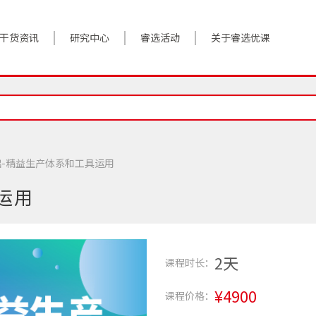
干货资讯
研究中心
睿选活动
关于睿选优课
案例实践
BestHR研究院
活动预告
关于我们
对话高管
研究报告
往期回顾
加入我们
政策前沿
解决方案
-精益生产体系和工具运用
答疑精选
数字化转型
运用
睿选视角
2天
课程时长：
¥4900
课程价格：