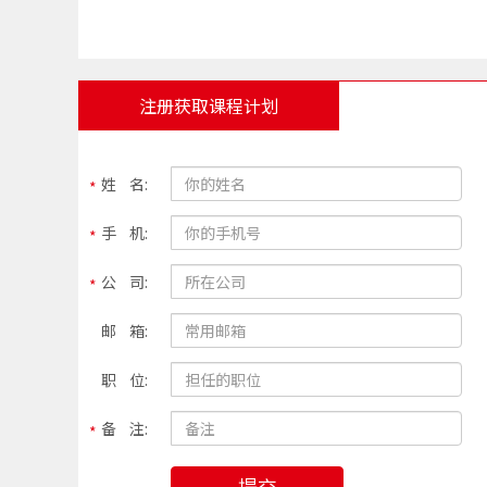
注册获取课程计划
姓 名:
手 机:
公 司:
邮 箱:
职 位:
备 注:
提交