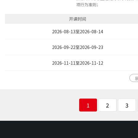
项行为准则；
以身作则建立管理者的个人信誉，
与支持；
开课时间
认识团队冲突的来源与团队冲突掌
理的相关方法，有效管理团队冲突
2026-08-13至2026-08-14
与共识、聚焦任务与结果，达成绩
提升团队领导力，共启团队愿景，
2026-09-22至2026-09-23
共同的价值理念上保持高度的一致
战，动员团队参与行动，为实现目
洞悉VUCA时代人性的特点，认知
2026-11-11至2026-11-12
创造集体主义的荣誉感，激励与激
力，打造高绩效团队
1
2
3