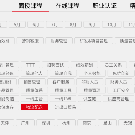
面授课程
在线课程
职业认证
月
5月
6月
7月
8月
9月
10月
11
场效能
营销客服
财务管理
研发&项目管理
质量管
培训管理
TTT
招聘面试
绩效薪酬
员工关系
管理经理
管理他人
管理自我
个人效能
思维创新
售技能
销售管理
客户服务
非财人员
财务人员
产品管理
质量体系
质量工具
质量管理
工厂安全
智能制造
一线主管
一线TWI
供应链
供应商管理
仓储库存
物流配送
进出口贸易
天津
广州
深圳
杭州
南京
昆山
无锡