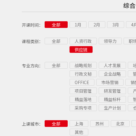
综合
全部
1月
2月
3月
4
开课时间：
全部
人资行政
领导力
职
课程类别：
供应链
全部
战略规划
人才发展
专业方向：
行政文秘
企业战略
OFFICE
市场营销
销
项目管理
研发管理
精益落地
精益标杆
采购专项
生产计划
全部
上海
苏州
北京
上课城市：
其他