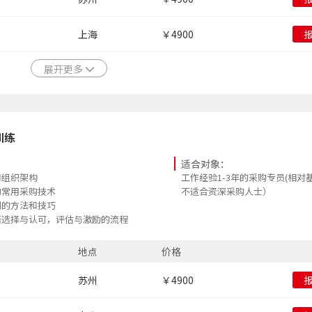
上海
￥4900
展开更多
训练
适合对象：
和组织架构
工作经验1-3年的采购专员(相对
的常用采购技术
不适合资深采购人士）
判的方法和技巧
商选择与认可，评估与激励的流程
同风险和规避办法
地点
价格
苏州
￥4900