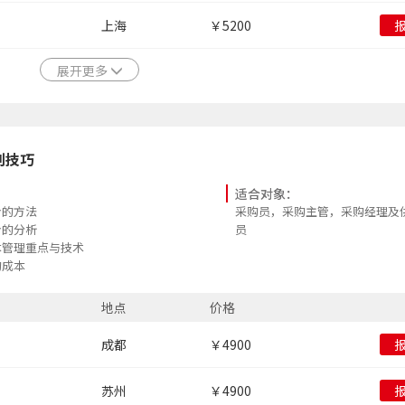
上海
￥5200
展开更多
判技巧
适合对象：
价的方法
采购员，采购主管，采购经理及
价的分析
员
本管理重点与技术
购成本
制定降本方案
地点
价格
技巧
建
成都
￥4900
苏州
￥4900