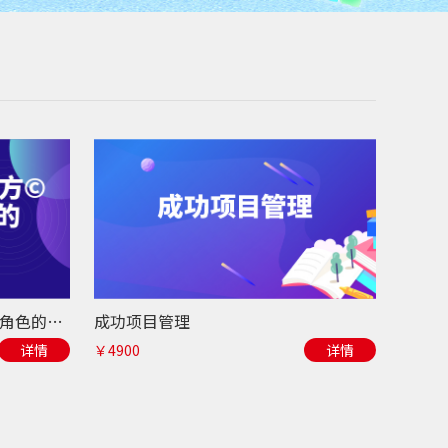
新任经理管理魔方©-胜任管理角色的三个阶梯
成功项目管理
详情
￥4900
详情