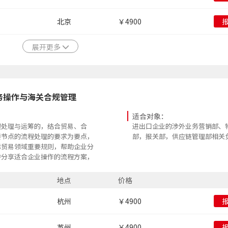
北京
￥4900
展开更多
务操作与海关合规管理
适合对象：
程处理与运筹的，结合贸易、合
进出口企业的涉外业务营销部、
要节点的流程处理的要求为要点，
部，报关部，供应链管理部相关
际贸易领域重要规则，帮助企业分
并分享适合企业操作的流程方案，
内训的企业的进出口实操技巧，提
风险的能力，提升企业运营绩效。
地点
价格
杭州
￥4900
苏州
￥4900