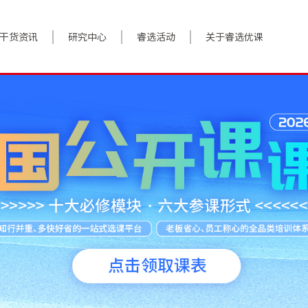
干货资讯
研究中心
睿选活动
关于睿选优课
案例实践
BestHR研究院
活动预告
关于我们
对话高管
研究报告
往期回顾
加入我们
政策前沿
解决方案
答疑精选
数字化转型
睿选视角